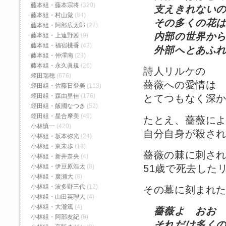
藤本組・藤本宗将
(320)
支えきれないの
藤本組・村山覚
(84)
その多くの花は
藤本組・阿部広太郎
(27)
内部の世界か
藤本組・上遠野茜
(9)
藤本組・福宿桃香‬
(43)
外部へとあふれ
藤本組・仲澤南
(23)
藤本組・永久眞規
(26)
詩人リルケの
蛭田瑞穂
(676)
薔薇への愛情は
蛭田組・佐藤日登美
(113)
蛭田組・森由里佳
(176)
とてつもなく深
蛭田組・飯國なつき
(52)
蛭田組・星合摩美
(49)
たとえ、薔薇に
小林慎一
(420)
自分自身が殺さ
小林組・坂本弥光
(24)
小林組・東未歩
(18)
薔薇の棘に刺さ
小林組・新井奈央
(4)
51歳で死去した
小林組・伊豆原浩太
(8)
小林組・廣瀬大
(8)
小林組・波多野三代
(12)
その墓に刻まれ
小林組・山田英理人
(4)
小林組・大瀧篤
(4)
薔薇よ おお
小林組・阿部友紀
(8)
それだけ多くの