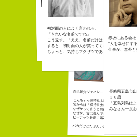
チームVision 事務局長
初対面の人によく言われる。
保
「きれいな名前ですね」
赤坂にある会社
コピー
こう返す。「ええ、名前だけは」
"人を幸せにす
すると、初対面の人が笑ってくれる。
仕事が、意外と
ちょっと、気持ちフクザツであるのだが。
長崎県五島市
自己紹介ジェネレーターというサイトが
３６歳
こんちゃっ保持壮太郎っていいます。
「五島列島は
皆からは「保持壮太郎ピーナッツ」って呼
みなさん一度
なぜかって言うと前にピーナッツを皆に一
なぜか、皆は喜んでなかったけどね。
ピーナッツ最高！落花生なんて呼ぶなっつ
バカだけどたぶんいいヤツだ。もっとこん