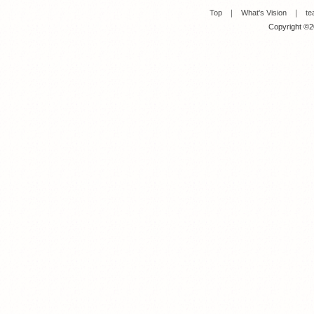
Top
｜
What's Vision
｜
te
Copyright ©20