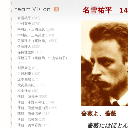
名雪祐平 14
名雪祐平
(247)
中村直史
(376)
中村組・三國菜恵
(139)
中村組・三島邦彦
(140)
佐藤延夫（事務局）
(554)
佐藤理人
(335)
保持壮太郎
(10)
厚焼玉子（事務局・中山佐知子）
(275)
川野康之
(91)
古居利康
(102)
坂本和加
(17)
大友美有紀
(685)
小山佳奈
(40)
薄組・薄景子
(850)
薄組・小野麻利江
(149)
薄組・熊埜御堂由香
(165)
薔薇よ、薔薇 
薄組・石橋涼子
(214)
薄組・若杉茜
(13)
薔薇にはほと
薄組・茂木彩海
(165)