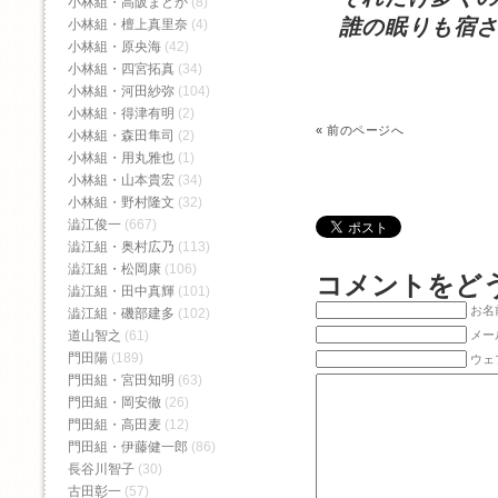
小林組・高阪まどか
(8)
誰の眠りも宿さ
小林組・檀上真里奈
(4)
小林組・原央海
(42)
小林組・四宮拓真
(34)
小林組・河田紗弥
(104)
小林組・得津有明
(2)
«
前のページへ
小林組・森田隼司
(2)
小林組・用丸雅也
(1)
小林組・山本貴宏
(34)
小林組・野村隆文
(32)
澁江俊一
(667)
澁江組・奥村広乃
(113)
澁江組・松岡康
(106)
コメントをど
澁江組・田中真輝
(101)
お名前
澁江組・磯部建多
(102)
メー
道山智之
(61)
門田陽
(189)
ウェ
門田組・宮田知明
(63)
門田組・岡安徹
(26)
門田組・高田麦
(12)
門田組・伊藤健一郎
(86)
長谷川智子
(30)
古田彰一
(57)