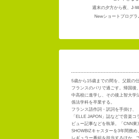
週末の夕方から夜、
J-W
Newショートプログラム
5歳から15歳までの間を、父親の
フランスのパリで過ごす。帰国後
中高校に進学し、その後上智大学
係法学科を卒業する。
フランス語作詞・訳詞を手掛け、「E
「ELLE JAPON」誌などで音楽
ビュー記事などを執筆。「CNN東
SHOWBIZキャスターを3年間務め
レギュラー番組を担当するほか、“Vi