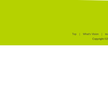
Top
｜
What's Vision
｜
te
Copyright ©20