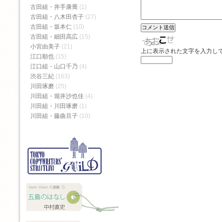
古田組・井手康喬
(1)
古田組・八木田杏子
(27)
古田組・坂本仁
(10)
古田組・細田高広
(15)
小宮由美子
(21)
上に表示された文字を入力し
江口順也
(15)
江口組・山口千乃
(4)
渋谷三紀
(163)
川田琢磨
(25)
川田組・堀井沙也佳
(4)
川田組・川田琢磨
(1)
川田組・藤曲旦子
(10)