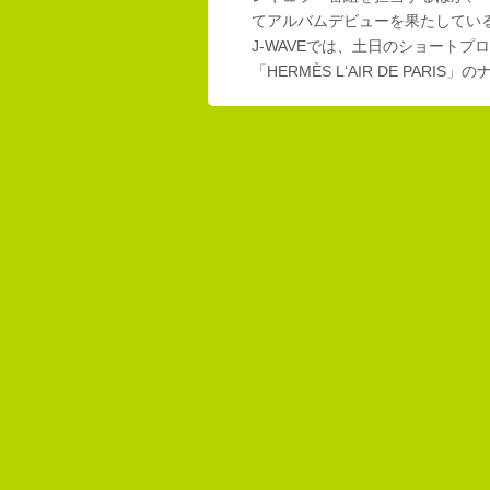
てアルバムデビューを果たしてい
J-WAVEでは、土日のショートプロ
「HERMÈS L‘AIR DE PAR