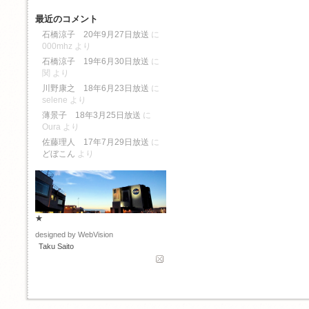
最近のコメント
石橋涼子 20年9月27日放送
に
000mhz
より
石橋涼子 19年6月30日放送
に
関
より
川野康之 18年6月23日放送
に
selene
より
薄景子 18年3月25日放送
に
Oura
より
佐藤理人 17年7月29日放送
に
どぼこん
より
★
designed by WebVision
Taku Saito