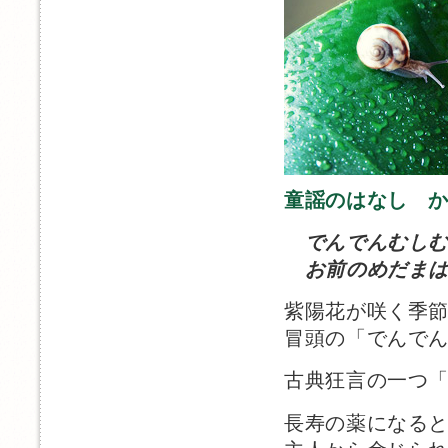
童謡のはなし 
でんでんむし
お前のめだまは
紫陽花が咲く季
冒頭の「でんで
古典狂言の一つ
長寿の薬になる