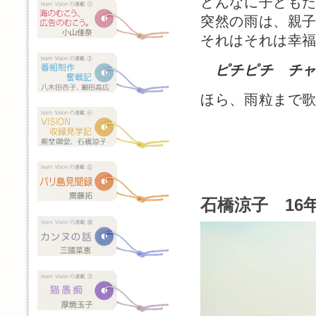
どんなに子ども
突然の雨は、親
それはそれは幸
ピチピチ チ
ほら、雨粒まで
石橋涼子 16年