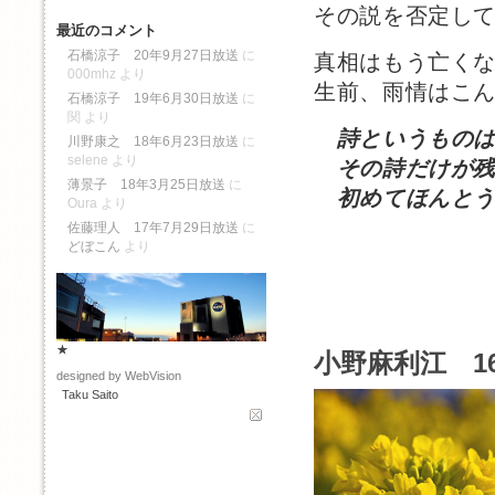
その説を否定し
最近のコメント
石橋涼子 20年9月27日放送
に
真相はもう亡く
000mhz
より
生前、雨情はこ
石橋涼子 19年6月30日放送
に
関
より
詩というもの
川野康之 18年6月23日放送
に
selene
より
その詩だけが残
薄景子 18年3月25日放送
に
初めてほんとう
Oura
より
佐藤理人 17年7月29日放送
に
どぼこん
より
★
小野麻利江 1
designed by WebVision
Taku Saito