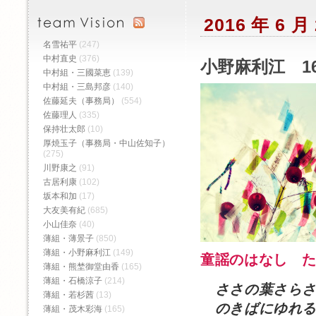
2016 年 6 
名雪祐平
(247)
中村直史
(376)
小野麻利江 1
中村組・三國菜恵
(139)
中村組・三島邦彦
(140)
佐藤延夫（事務局）
(554)
佐藤理人
(335)
保持壮太郎
(10)
厚焼玉子（事務局・中山佐知子）
(275)
川野康之
(91)
古居利康
(102)
坂本和加
(17)
大友美有紀
(685)
小山佳奈
(40)
薄組・薄景子
(850)
薄組・小野麻利江
(149)
童謡のはなし 
薄組・熊埜御堂由香
(165)
薄組・石橋涼子
(214)
ささの葉さら
薄組・若杉茜
(13)
のきばにゆれ
薄組・茂木彩海
(165)