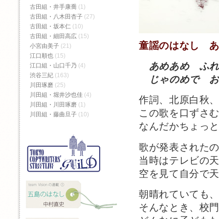
古田組・井手康喬
(1)
古田組・八木田杏子
(27)
古田組・坂本仁
(10)
古田組・細田高広
(15)
童謡のはなし 
小宮由美子
(21)
江口順也
(15)
あめあめ ふ
江口組・山口千乃
(4)
渋谷三紀
(163)
じゃのめで お
川田琢磨
(25)
川田組・堀井沙也佳
(4)
作詞、北原白秋
川田組・川田琢磨
(1)
この歌を口ずさ
川田組・藤曲旦子
(10)
なんだかちょっ
歌が発表されたの
当時はテレビの
空を見て自分で
朝晴れていても
そんなとき、校