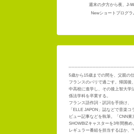
週末の夕方から夜、
J-W
Newショートプログラム
5歳から15歳までの間を、父親の
フランスのパリで過ごす。帰国後
中高校に進学し、その後上智大学
係法学科を卒業する。
フランス語作詞・訳詞を手掛け、「E
「ELLE JAPON」誌などで音楽
ビュー記事などを執筆。「CNN東
SHOWBIZキャスターを3年間務め
レギュラー番組を担当するほか、“Vi