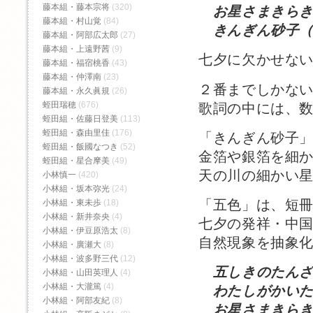
藤本組・藤本宗将
(320)
お星さまきらき
藤本組・村山覚
(84)
きんぎん砂子（
藤本組・阿部広太郎
(27)
藤本組・上遠野茜
(9)
七夕に欠かせな
藤本組・福宿桃香‬
(43)
藤本組・仲澤南
(23)
２番までしかな
藤本組・永久眞規
(26)
蛭田瑞穂
(676)
歌詞の中には、
蛭田組・佐藤日登美
(113)
蛭田組・森由里佳
(176)
「きんぎん砂子
蛭田組・飯國なつき
(52)
金箔や銀箔を細
蛭田組・星合摩美
(49)
天の川の細かい
小林慎一
(420)
小林組・坂本弥光
(24)
「五色」は、短
小林組・東未歩
(18)
小林組・新井奈央
(4)
七夕の発祥・中
小林組・伊豆原浩太
(8)
自然現象を抽象
小林組・廣瀬大
(8)
小林組・波多野三代
(12)
五しきのたん
小林組・山田英理人
(4)
小林組・大瀧篤
(4)
わたしがかい
小林組・阿部友紀
(8)
お星さまきらき