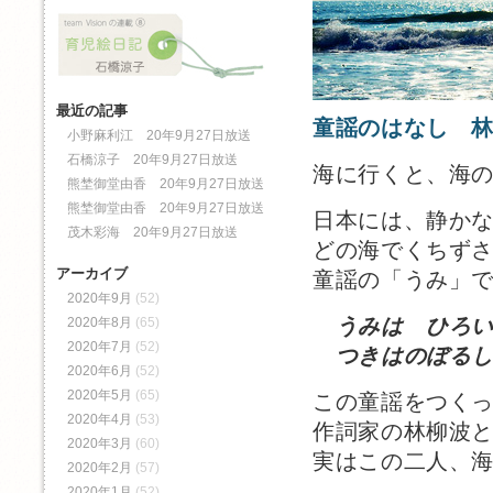
最近の記事
童謡のはなし 
小野麻利江 20年9月27日放送
石橋涼子 20年9月27日放送
海に行くと、海
熊埜御堂由香 20年9月27日放送
熊埜御堂由香 20年9月27日放送
日本には、静か
茂木彩海 20年9月27日放送
どの海でくちず
アーカイブ
童謡の「うみ」
2020年9月
(52)
うみは ひろ
2020年8月
(65)
2020年7月
(52)
つきはのぼるし
2020年6月
(52)
2020年5月
(65)
この童謡をつく
2020年4月
(53)
作詞家の林柳波
2020年3月
(60)
実はこの二人、
2020年2月
(57)
2020年1月
(52)