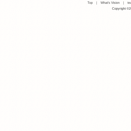
Top
｜
What's Vision
｜
te
Copyright ©20