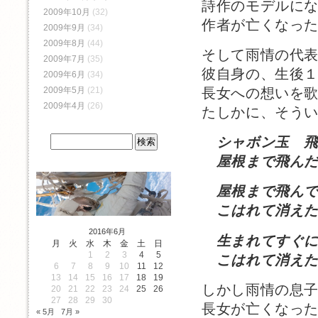
詩作のモデルに
2009年10月
(32)
作者が亡くなっ
2009年9月
(34)
2009年8月
(44)
そして雨情の代
2009年7月
(35)
彼自身の、生後
2009年6月
(34)
長女への想いを
2009年5月
(21)
2009年4月
(26)
たしかに、そう
シャボン玉 
屋根まで飛ん
屋根まで飛ん
こはれて消え
2016年6月
生まれてすぐ
月
火
水
木
金
土
日
1
2
3
4
5
こはれて消えた
6
7
8
9
10
11
12
13
14
15
16
17
18
19
しかし雨情の息
20
21
22
23
24
25
26
27
28
29
30
長女が亡くなっ
« 5月
7月 »