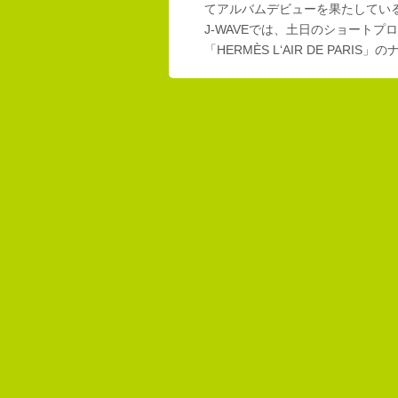
てアルバムデビューを果たしてい
J-WAVEでは、土日のショートプロ
「HERMÈS L‘AIR DE PAR