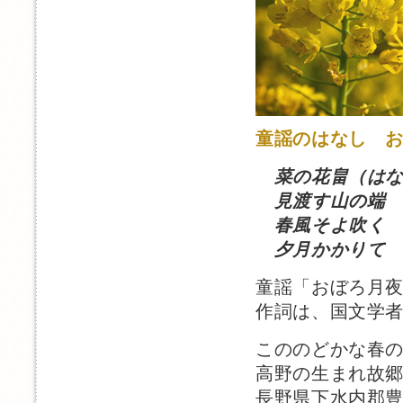
童謡のはなし 
菜の花畠（は
見渡す山の端 
春風そよ吹く 
夕月かかりて 
童謡「おぼろ月
作詞は、国文学
こののどかな春
高野の生まれ故
長野県下水内郡