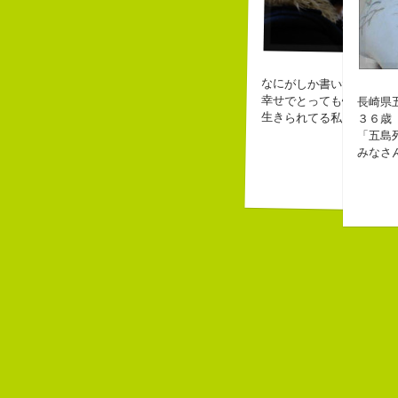
自己紹介
こんちゃ
なにがしか書いていられ
皆からは
幸せでとっても怖いです
長崎県
なぜかっ
なぜか、
生きられてる私は幸せな
３６歳
ピーナッ
「五島
バカだけ
みなさ