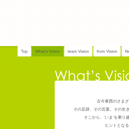
Top
What's Vision
team Vision
from Vision
N
古今東西のさまざ
その足跡、その言葉、その生
そこから、‘いま’を乗
ヒントとなる