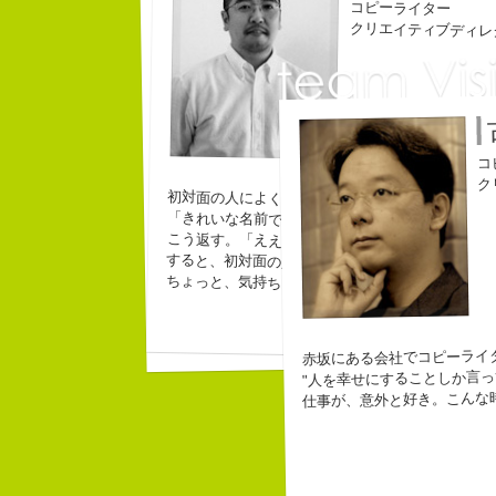
コピーライター
コピーライター
クリエイティブディレ
長
３
「
み
コ
ク
初対面の人によく言われる。
チームVision 事務局長
「きれいな名前ですね」
こう返す。「ええ、名前だけは」
すると、初対面の人が笑ってくれる。
ちょっと、気持ちフクザツであるのだが。
赤坂にある会社でコピーライ
"人を幸せにすることしか言っ
仕事が、意外と好き。こんな