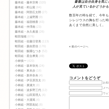
薔薇は自分自身を気に
藤本組・藤本宗将
(320)
人が見ているかどうかも
藤本組・村山覚
(84)
藤本組・阿部広太郎
(27)
数百年の時を経て、今年も
藤本組・上遠野茜
(9)
シレジウスの胸を打った時
藤本組・福宿桃香‬
(43)
あくまで自然に美しく。
藤本組・仲澤南
(23)
藤本組・永久眞規
(26)
蛭田瑞穂
(676)
蛭田組・佐藤日登美
(113)
蛭田組・森由里佳
(176)
«
前のページへ
蛭田組・飯國なつき
(52)
蛭田組・星合摩美
(49)
小林慎一
(420)
小林組・坂本弥光
(24)
小林組・東未歩
(18)
小林組・新井奈央
(4)
コメントをどうぞ
小林組・伊豆原浩太
(8)
お名前
小林組・廣瀬大
(8)
メー
小林組・波多野三代
(12)
ウェ
小林組・山田英理人
(4)
小林組・大瀧篤
(4)
小林組・阿部友紀
(8)