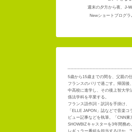
週末の夕方から夜、
J-W
Newショートプログラム
5歳から15歳までの間を、父親の
フランスのパリで過ごす。帰国後
中高校に進学し、その後上智大学
係法学科を卒業する。
フランス語作詞・訳詞を手掛け、「E
「ELLE JAPON」誌などで音楽
ビュー記事などを執筆。「CNN東
SHOWBIZキャスターを3年間務め
レギュラー番組を担当するほか、“Vi