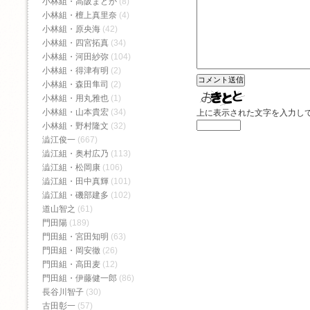
小林組・高阪まどか
(8)
小林組・檀上真里奈
(4)
小林組・原央海
(42)
小林組・四宮拓真
(34)
小林組・河田紗弥
(104)
小林組・得津有明
(2)
小林組・森田隼司
(2)
小林組・用丸雅也
(1)
小林組・山本貴宏
(34)
上に表示された文字を入力し
小林組・野村隆文
(32)
澁江俊一
(667)
澁江組・奥村広乃
(113)
澁江組・松岡康
(106)
澁江組・田中真輝
(101)
澁江組・磯部建多
(102)
道山智之
(61)
門田陽
(189)
門田組・宮田知明
(63)
門田組・岡安徹
(26)
門田組・高田麦
(12)
門田組・伊藤健一郎
(86)
長谷川智子
(30)
古田彰一
(57)