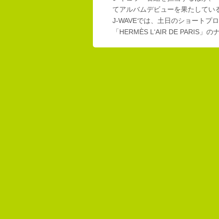
てアルバムデビューを果たしてい
J-WAVEでは、土日のショートプロ
「HERMÈS L‘AIR DE PAR