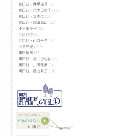
古田組・井手康喬
(1)
古田組・八木田杏子
(27)
古田組・坂本仁
(10)
古田組・細田高広
(15)
小宮由美子
(21)
江口順也
(15)
江口組・山口千乃
(4)
渋谷三紀
(163)
川田琢磨
(25)
川田組・堀井沙也佳
(4)
川田組・川田琢磨
(1)
川田組・藤曲旦子
(10)