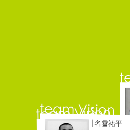
名雪祐平
佐藤延夫