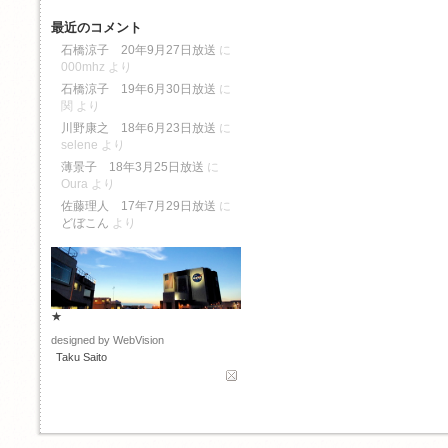
最近のコメント
石橋涼子 20年9月27日放送
に
000mhz
より
石橋涼子 19年6月30日放送
に
関
より
川野康之 18年6月23日放送
に
selene
より
薄景子 18年3月25日放送
に
Oura
より
佐藤理人 17年7月29日放送
に
どぼこん
より
★
designed by WebVision
Taku Saito