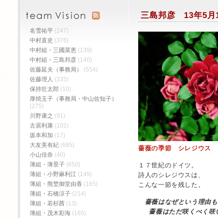
三島邦彦 13年5月
名雪祐平
(247)
中村直史
(376)
中村組・三國菜恵
(139)
中村組・三島邦彦
(140)
佐藤延夫（事務局）
(554)
佐藤理人
(335)
保持壮太郎
(10)
厚焼玉子（事務局・中山佐知子）
(275)
川野康之
(91)
古居利康
(102)
坂本和加
(17)
大友美有紀
(685)
薔薇の季節 シレジウス
小山佳奈
(40)
薄組・薄景子
(850)
１７世紀のドイツ。
薄組・小野麻利江
(149)
詩人のシレジウスは、
薄組・熊埜御堂由香
(165)
こんな一節を残した。
薄組・石橋涼子
(214)
薔薇はなぜという理由も
薄組・若杉茜
(13)
薔薇はただ咲くべく咲
薄組・茂木彩海
(165)