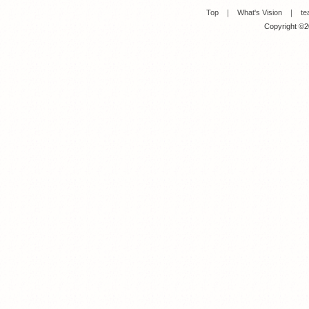
Top
｜
What's Vision
｜
te
Copyright ©20