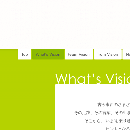
Top
What's Vision
team Vision
from Vision
N
古今東西のさまざ
その足跡、その言葉、その生
そこから、‘いま’を乗
ヒントとなる